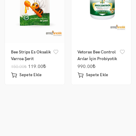
Bee Strips Es Oksalik
Vetorax Bee Control
Varroa Şerit
Arılar İçin Probiyotik
Premiks 200 Gr.
119.00
₺
990.00
₺
150.00
₺
Sepete Ekle
Sepete Ekle