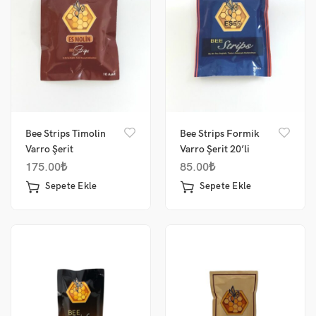
Bee Strips Timolin
Bee Strips Formik
Varro Şerit
Varro Şerit 20’li
175.00
₺
85.00
₺
Sepete Ekle
Sepete Ekle
me
um