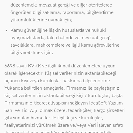
düzenlemek; mevzuat gereği ve diğer otoritelerce
öngörülen bilgi saklama, raporlama, bilgilendirme
yükümlülüklerine uymak için;
Kamu güvenliğine ilişkin hususlarda ve hukuki
uyuşmazlıklarda, talep halinde ve mevzuat gereği
savcılıklara, mahkemelere ve ilgili kamu görevlilerine
bilgi verebilmek için;
6698 sayılı KVKK ve ilgili ikincil düzenlemelere uygun
olarak işlenecektir. Kişisel verilerinizin aktarılabileceği
üçüncü kişi veya kuruluşlar hakkında bilgilendirme
Yukarıda belirtilen amaçlarla, Firmamız ile paylaştığınız
kişisel verilerinizin aktarılabileceği kişi / kuruluşlar; başta
Firmamızın e-ticaret altyapısını sağlayan IdeaSoft Yazılım
San. ve Tic. A.Ş. olmak üzere, tedarikçiler, kargo şirketleri
gibi sunulan hizmetler ile ilgili kişi ve kuruluşlar,
faaliyetlerimizi yürütmek üzere ve/veya Veri İşleyen sıfatı
ile hizmet alınan, iş birliği yaptığımız program ortağı