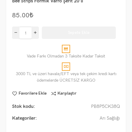
Bee Strips Formik Varro Şerit 20’li
85.00
₺
Sepete Ekle
Vade Farkı Olmadan 3 Taksite Kadar Taksit
3000 TL ve üzeri havale/EFT veya tek çekim kredi kartı
ödemelerde ÜCRETSİZ KARGO
Favorilere Ekle
Karşılaştır
Stok kodu:
PB8P5CK38Q
Kategoriler:
Arı Sağlığı