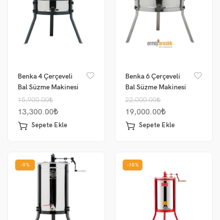
Benka 4 Çerçeveli
Benka 6 Çerçeveli
Bal Süzme Makinesi
Bal Süzme Makinesi
Manuel 304 Sepet
Manuel AISI 304
15,900.00
₺
22,000.00
₺
13,300.00
₺
19,000.00
₺
Sepete Ekle
Sepete Ekle
-9%
-10%