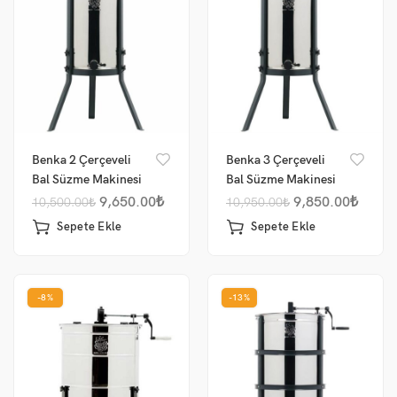
Benka 2 Çerçeveli
Benka 3 Çerçeveli
Bal Süzme Makinesi
Bal Süzme Makinesi
Manuel 304 Sepet
Manuel 304 Sepet
9,650.00
₺
9,850.00
₺
10,500.00
₺
10,950.00
₺
Sepete Ekle
Sepete Ekle
-8%
-13%
me
um