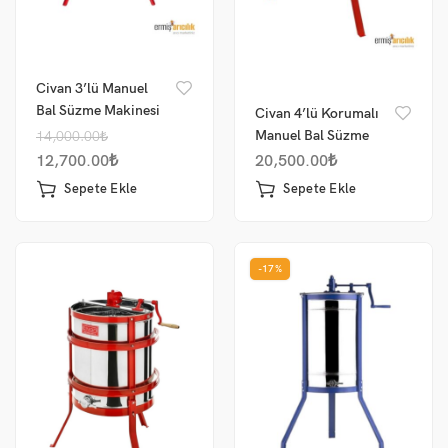
Civan 3’lü Manuel
Bal Süzme Makinesi
Civan 4’lü Korumalı
Manuel Bal Süzme
14,000.00
₺
Makinesi/ 304 Krom
12,700.00
₺
20,500.00
₺
Sepete Ekle
Sepete Ekle
-17%