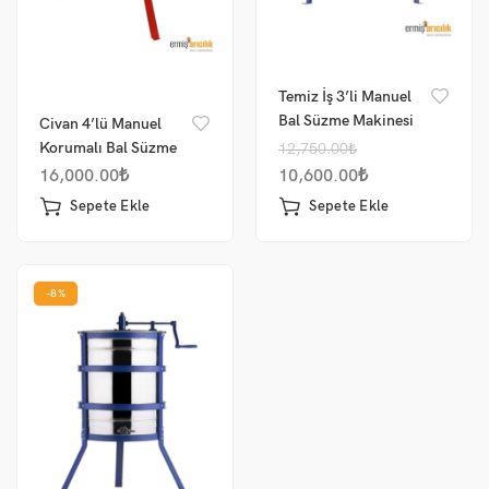
Temiz İş 3’li Manuel
Bal Süzme Makinesi
Civan 4’lü Manuel
Korumalı Bal Süzme
12,750.00
₺
Makinesi
16,000.00
₺
10,600.00
₺
Sepete Ekle
Sepete Ekle
-8%