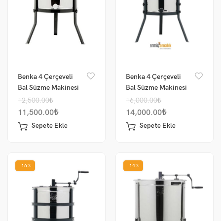
Benka 4 Çerçeveli
Benka 4 Çerçeveli
Bal Süzme Makinesi
Bal Süzme Makinesi
Ekonomik Model
Jumbo Dadant
12,500.00
₺
16,000.00
₺
Manuel
Manuel 304 Sepet
11,500.00
₺
14,000.00
₺
Sepete Ekle
Sepete Ekle
-16%
-14%