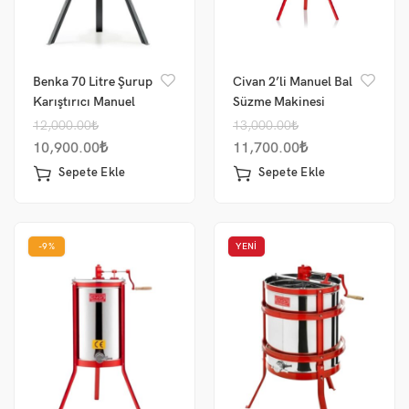
Benka 70 Litre Şurup
Civan 2’li Manuel Bal
Karıştırıcı Manuel
Süzme Makinesi
12,000.00
₺
13,000.00
₺
10,900.00
₺
11,700.00
₺
Sepete Ekle
Sepete Ekle
-9%
YENI