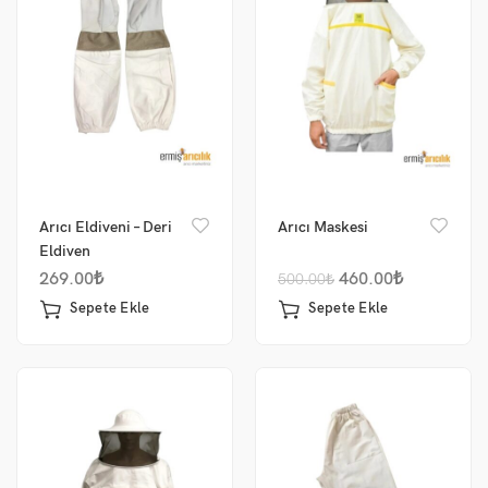
Arıcı Eldiveni – Deri
Arıcı Maskesi
Eldiven
269.00
₺
460.00
₺
500.00
₺
Sepete Ekle
Sepete Ekle
me
um