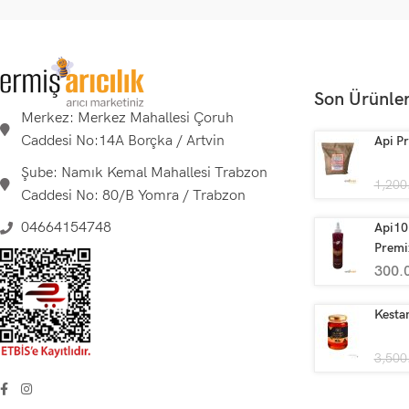
Son Ürünle
Merkez: Merkez Mahallesi Çoruh
Caddesi No:14A Borçka / Artvin
Api Pr
Şube: Namık Kemal Mahallesi Trabzon
1,200
Caddesi No: 80/B Yomra / Trabzon
04664154748
Api10 
Premi
300.
Kestan
3,500