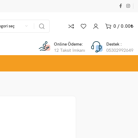
0
/
0.00
₺
gori seç
Online Ödeme:
Destek :
12 Taksit İmkanı
05302992649