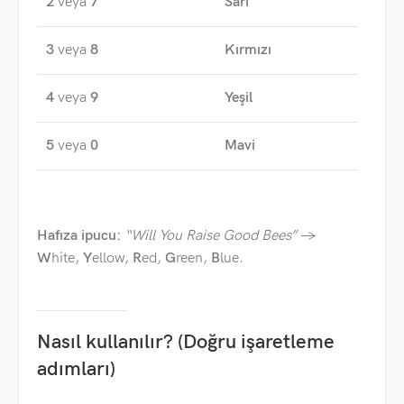
2
veya
7
Sarı
3
veya
8
Kırmızı
4
veya
9
Yeşil
5
veya
0
Mavi
Hafıza ipucu:
“Will You Raise Good Bees”
→
W
hite,
Y
ellow,
R
ed,
G
reen,
B
lue.
Nasıl kullanılır? (Doğru işaretleme
adımları)