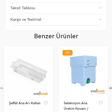
Taksit Tablosu
Kargo ve Teslimat
Ana arıyı güvenle yakala:
Ana arı klipsi veya
işaretleme tüpü (pistonlu) kullanman en
güvenlisidir.
Benzer Ürünler
-8%
Doğru bölgeye işaret koy:
Boya
kanatlara veya
karına değil
, sırt kısmındaki
toraksın üstüne
minicik bir nokta şeklinde uygulanır.
Kalemi hazırla:
Boya markörleri valfli olabildiği
için ucu bir yüzeyde hafifçe bastırıp boyayı uca
Şeffaf Ana Arı Kafesi
Seleksiyon Ana
getirebilirsin (aşırı bastırma).
Üretim Kovanı /