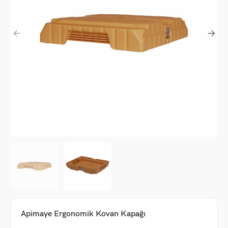
me
um
Apimaye Ergonomik Kovan Kapağı