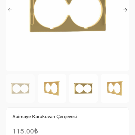
me
Apimaye Karakovan Çerçevesi
um
115.00
₺