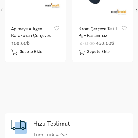
Apimaye Altıgen
Krom Çerçeve Teli 1
Karakovan Çerçevesi
Kg – Paslanmaz
(LN-24)
100.00
₺
450.00
₺
550.00
₺
Sepete Ekle
Sepete Ekle
Hızlı Teslimat
Tüm Türkiye'ye