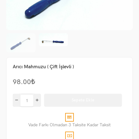
Arıcı Mahmuzu ( Çift İşlevli )
98.00
₺
Sepete Ekle
me
Vade Farkı Olmadan 3 Taksite Kadar Taksit
um