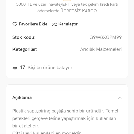
3000 TL ve üzeri havale/EFT veya tek çekim kredi kartı
ödemelerde ÜCRETSİZ KARGO
Favorilere Ekle
Karşılaştır
Stok kodu:
G9W8XGPM99
Kategoriler:
Arıcılık Malzemeleri
17
Kişi bu ürüne bakıyor
Açıklama
Plastik saplı,pirinç başlığa sahip bir üründür. Temel
petekleri çerçeve teline yapıştırmak için kullanılan
bir el aletidir.
Çift işlevi kullanılabilen modeldir.