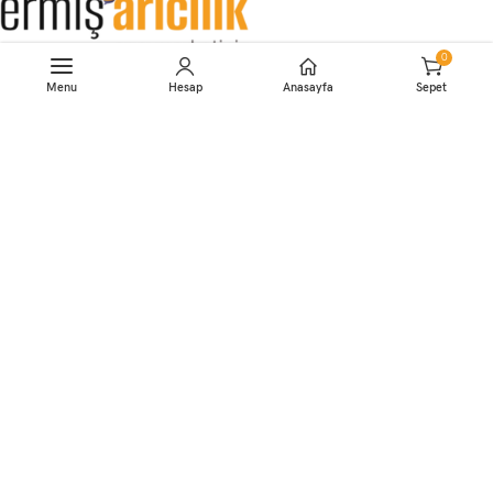
0
Merkez: Merkez Mahallesi Çoruh Caddesi No:14A Borçka /
Menu
Hesap
Anasayfa
Sepet
Artvin
Şube: Namık Kemal Mahallesi Trabzon Caddesi No: 80/B
Yomra / Trabzon
04664154748