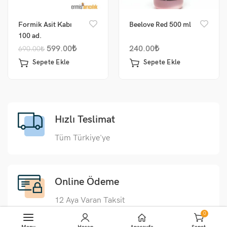
Beeagra?
Formik Asit Kabı
Beelove Red 500 ml
აძლიერებს ფუტკრის იმუნურ სისტემას და
100 ad.
ზრდის დაავადებების მიმართ გამძლეობას
599.00
₺
240.00
₺
690.00
₺
Sepete Ekle
Sepete Ekle
უწყობს ხელს დედა-ფუტკრის კვერცხდებას
და ზრდის ბარტყების რაოდენობას
ეხმარება სუსტ კოლონიას სწრაფად
აღდგება და გაძლიერებაში
Hızlı Teslimat
ავსებს საკვებ დეფიციტს პოლენის სიმწირის,
Tüm Türkiye'ye
კლიმატური ცვლილებების ან სტრესული
პერიოდების დროს
Online Ödeme
აუმჯობესებს კოლონიის
სიცოცხლისუნარიანობას, გამძლეობას და
12 Aya Varan Taksit
თაფლის წარმოების შედეგებს
0
Sepete Ekle