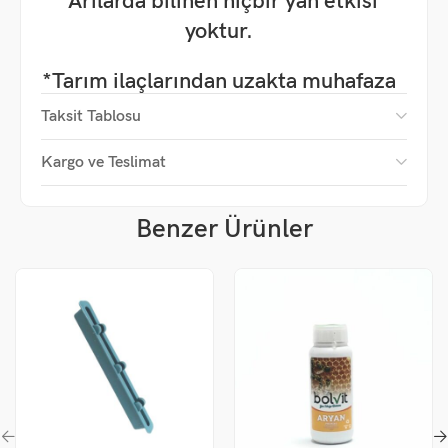
*Arılarda bilinen hiçbir yan etkisi
yoktur.
*Tarım ilaçlarından uzakta muhafaza
ediniz.
Taksit Tablosu
*Açılmış ambalajları kısa sürede
Kargo ve Teslimat
kullanınız.
Benzer Ürünler
*Hedef tür haricinde kullanılması
tavsiye edilmez.
*Kaynar şuruba katmayınız.
*Balda kalıntı bırakmaz.