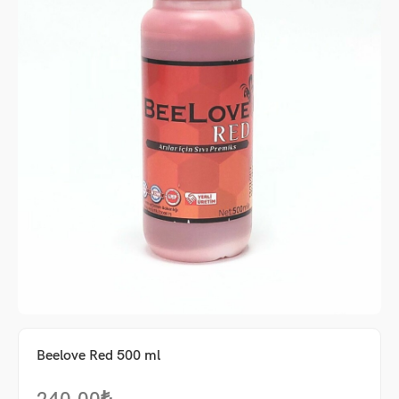
me
Beelove Red 500 ml
um