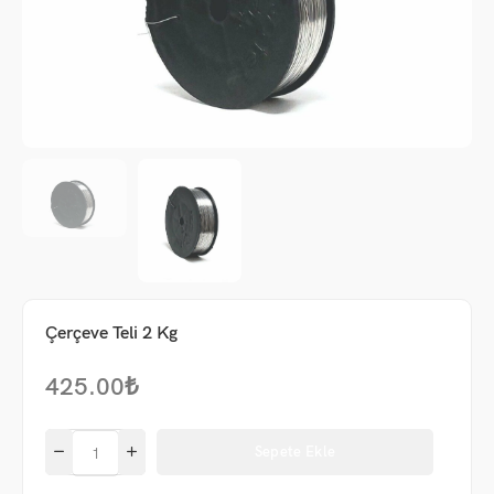
Çerçeve Teli 2 Kg
425.00
₺
me
Sepete Ekle
um