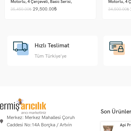
Motorlu, 4 Çerçeveli, Basic Serisi,
Motorlu, 4 Ç
Gövde Korumalı
29,500.00
₺
35,450.00
₺
34,500.00
₺
Hızlı Teslimat
Tüm Türkiye'ye
Son Ürünle
Merkez: Merkez Mahallesi Çoruh
Caddesi No:14A Borçka / Artvin
Api Pr