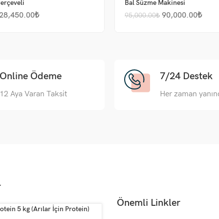
erçeveli
Bal Süzme Makinesi
28,450.00
₺
90,000.00
₺
95,000.00
₺
Online Ödeme
7/24 Destek
12 Aya Varan Taksit
Her zaman yanın
r
Önemli Linkler
otein 5 kg (Arılar İçin Protein)