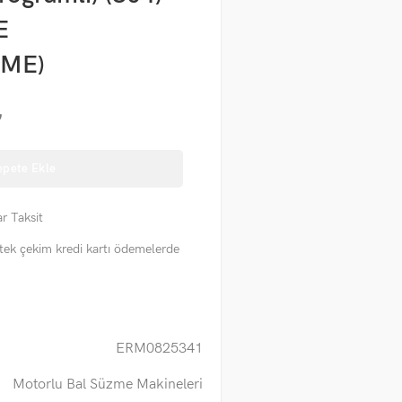
E
ME)
₺
epete Ekle
r Taksit
tek çekim kredi kartı ödemelerde
ERM0825341
Motorlu Bal Süzme Makineleri