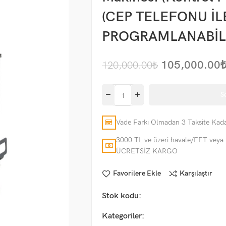
(CEP TELEFONU İL
PROGRAMLANABİL
105,000.00
120,000.00
₺
S
Vade Farkı Olmadan 3 Taksite Kada
3000 TL ve üzeri havale/EFT veya 
ÜCRETSİZ KARGO
Favorilere Ekle
Karşılaştır
Stok kodu:
Kategoriler: