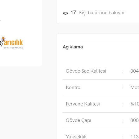
17
Kişi bu ürüne bakıyor
Açıklama
Gövde Sac Kalitesi
:
304
Kontrol
:
Mot
Pervane Kalitesi
:
%10
Gövde Çapı
:
80
Yükseklik
:
11