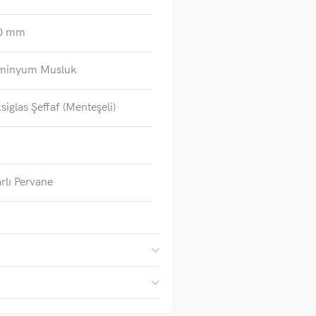
0 mm
minyum Musluk
siglas Şeffaf (Menteşeli)
rlı Pervane