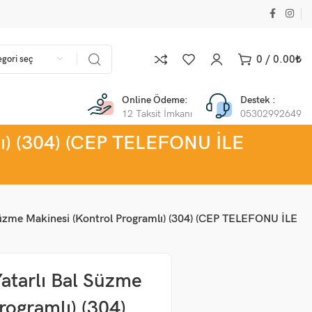
0
/
0.00
₺
gori seç
Online Ödeme:
Destek :
12 Taksit İmkanı
05302992649
mlı) (304) (CEP TELEFONU İLE
 Süzme Makinesi (Kontrol Programlı) (304) (CEP TELEFONU İLE
Yatarlı Bal Süzme
rogramlı) (304)