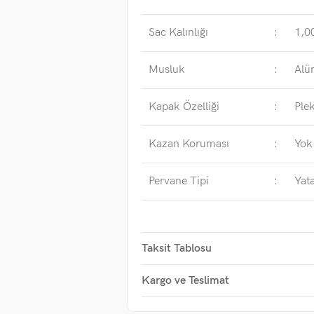
Sac Kalınlığı
:
1,0
Musluk
:
Alü
Kapak Özelliği
:
Plek
Kazan Koruması
:
Yok
Pervane Tipi
:
Yata
Taksit Tablosu
Kargo ve Teslimat