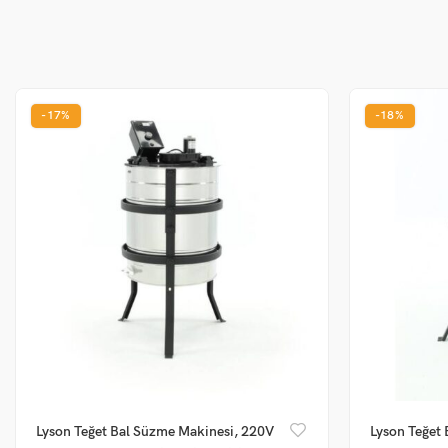
-17%
-18%
Lyson Teğet Bal Süzme Makinesi, 220V
Lyson Teğet