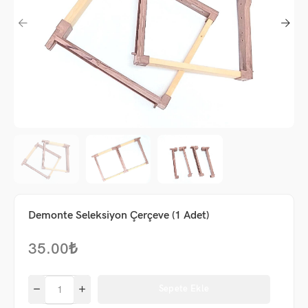
Demonte Seleksiyon Çerçeve (1 Adet)
35.00
₺
me
um
Sepete Ekle