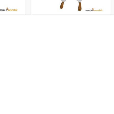
Arıcı Tulum Maske
1,500.00
₺
Stokta yok
950.00
₺
Kolay İade
da
14 Gün İade Hakkı