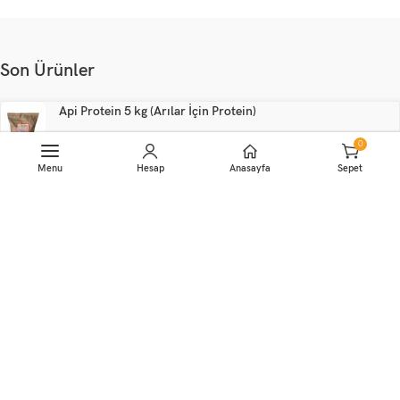
Son Ürünler
Api Protein 5 kg (Arılar İçin Protein)
0
Sepete Ekle
1,000.00
₺
1,200.00
₺
Menu
Hesap
Anasayfa
Sepet
Api10 Zero Plus Bal Arıları İçin Sıvı Premix
300.00
₺
Kestane Balı 850 g
2,990.00
₺
3,500.00
₺
Önemli Linkler