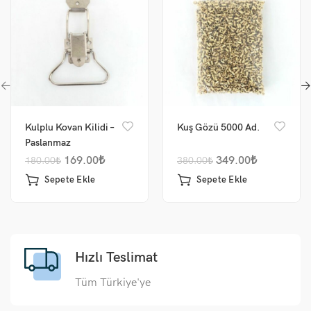
Kulplu Kovan Kilidi –
Kuş Gözü 5000 Ad.
Paslanmaz
169.00
₺
349.00
₺
180.00
₺
380.00
₺
Sepete Ekle
Sepete Ekle
Hızlı Teslimat
Tüm Türkiye'ye