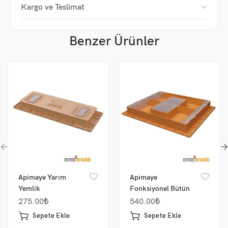
Kargo ve Teslimat
Benzer Ürünler
Apimaye Yarım
Apimaye
Yemlik
Fonksiyonel Bütün
Yemlik
275.00
₺
540.00
₺
Sepete Ekle
Sepete Ekle