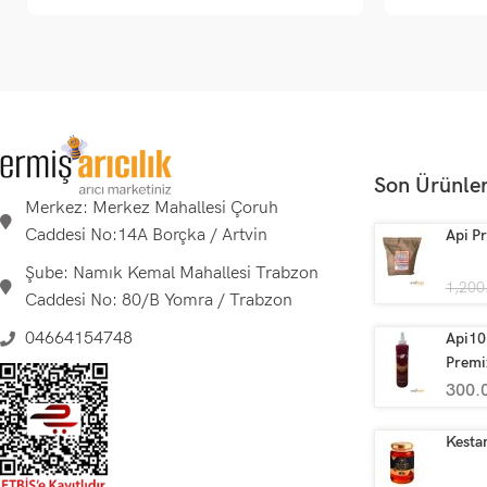
Son Ürünle
Merkez: Merkez Mahallesi Çoruh
Caddesi No:14A Borçka / Artvin
Api Pr
Şube: Namık Kemal Mahallesi Trabzon
1,200
Caddesi No: 80/B Yomra / Trabzon
04664154748
Api10 
Premi
300.
Kestan