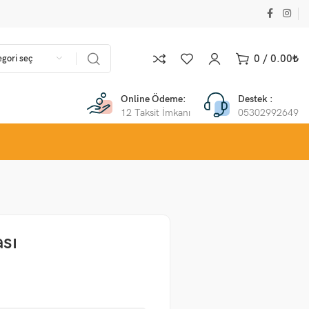
0
/
0.00
₺
gori seç
Online Ödeme:
Destek :
12 Taksit İmkanı
05302992649
ası