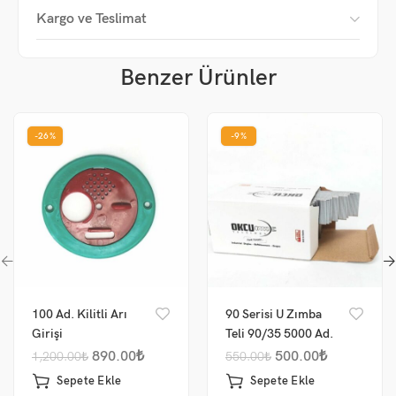
Kargo ve Teslimat
Benzer Ürünler
-26%
-9%
100 Ad. Kilitli Arı
90 Serisi U Zımba
Girişi
Teli 90/35 5000 Ad.
890.00
₺
500.00
₺
1,200.00
₺
550.00
₺
Sepete Ekle
Sepete Ekle