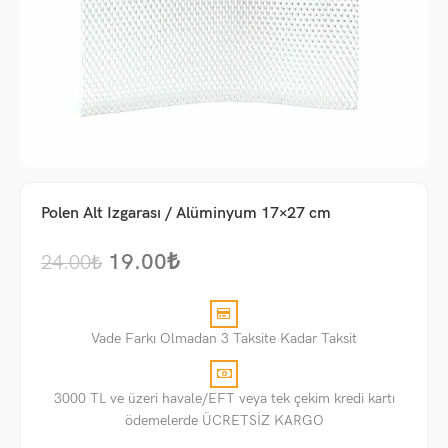
Polen Alt Izgarası / Alüminyum 17×27 cm
19.00
₺
24.00
₺
Vade Farkı Olmadan 3 Taksite Kadar Taksit
me
3000 TL ve üzeri havale/EFT veya tek çekim kredi kartı
um
ödemelerde ÜCRETSİZ KARGO