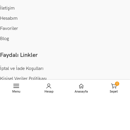
İletişim
Hesabım
Favoriler
Blog
Faydalı Linkler
İptal ve İade Koşulları
Kişisel Veriler Politikası
0
Mesafeli Satış Sözleşmesi
Menu
Hesap
Anasayfa
Sepet
Gizlilik Politikası
© 2023 •
Wogo Tech
.