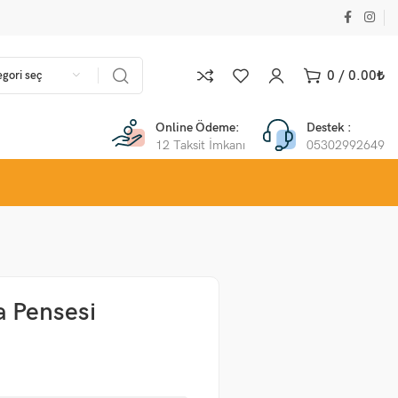
0
/
0.00
₺
gori seç
Online Ödeme:
Destek :
12 Taksit İmkanı
05302992649
a Pensesi