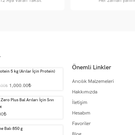
12 Aya Varan Taksit
Her zaman yanın
r
Önemli Linkler
otein 5 kg (Arılar İçin Protein)
Arıcılık Malzemeleri
1,000.00
₺
.00
₺
Hakkımızda
Zero Plus Bal Arıları İçin Sıvı
İletişim
x
Hesabım
00
₺
Favoriler
e Balı 850 g
Blog