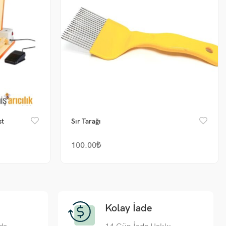
st
Sır Tarağı
100.00
₺
Kolay İade