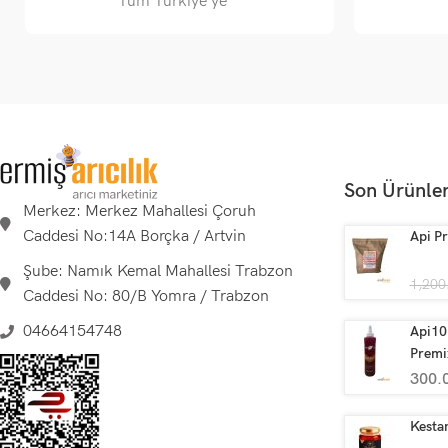
Tüm Türkiye'ye
Son Ürünle
Merkez: Merkez Mahallesi Çoruh
Caddesi No:14A Borçka / Artvin
Api Pr
Şube: Namık Kemal Mahallesi Trabzon
1,200
Caddesi No: 80/B Yomra / Trabzon
04664154748
Api10 
Premi
300.
Kestan