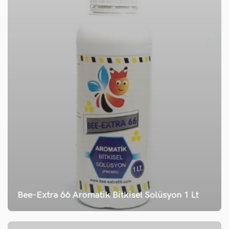
Bee-Extra 66 Aromatik Bitkisel Solüsyon 1 Lt