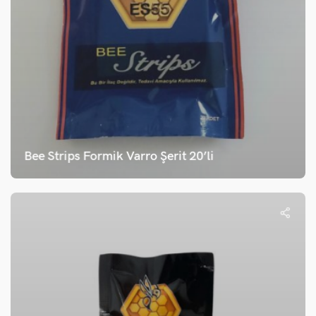
Bee Strips Formik Varro Şerit 20’li