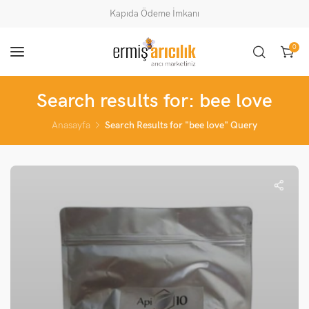
Kapıda Ödeme İmkanı
0
Search results for: bee love
Anasayfa
Search Results for "bee love" Query