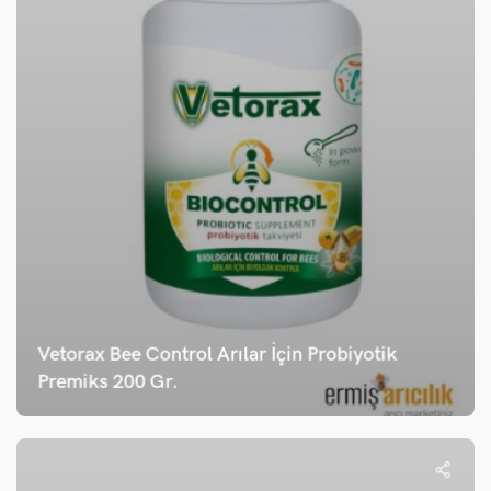
Vetorax Bee Control Arılar İçin Probiyotik
Premiks 200 Gr.