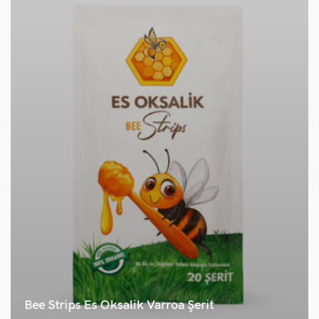
Bee Strips Es Oksalik Varroa Şerit