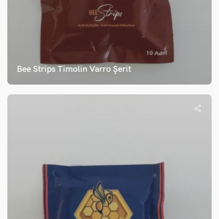
Bee Strips Timolin Varro Şerit