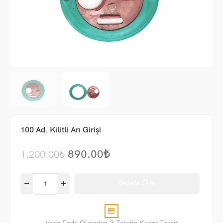
100 Ad. Kilitli Arı Girişi
890.00
₺
1,200.00
₺
Sepete Ekle
me
um