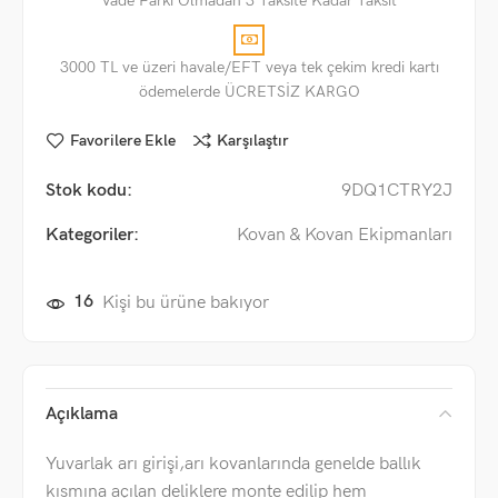
Vade Farkı Olmadan 3 Taksite Kadar Taksit
3000 TL ve üzeri havale/EFT veya tek çekim kredi kartı
ödemelerde ÜCRETSİZ KARGO
Favorilere Ekle
Karşılaştır
Stok kodu:
9DQ1CTRY2J
Kategoriler:
Kovan & Kovan Ekipmanları
16
Kişi bu ürüne bakıyor
Açıklama
Yuvarlak arı girişi,arı kovanlarında genelde ballık
kısmına açılan deliklere monte edilip hem