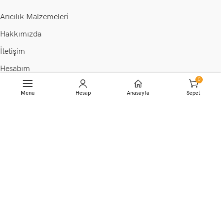
Arıcılık Malzemeleri
Hakkımızda
İletişim
Hesabım
0
Sepete Ekle
Favoriler
Menu
Hesap
Anasayfa
Sepet
Blog
Faydalı Linkler
İptal ve İade Koşulları
Kişisel Veriler Politikası
Mesafeli Satış Sözleşmesi
Gizlilik Politikası