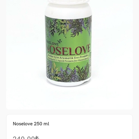
me
Noselove 250 ml
um