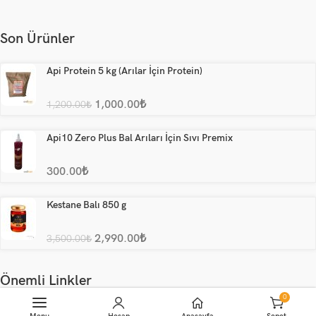
Son Ürünler
Api Protein 5 kg (Arılar İçin Protein)
1,000.00
₺
1,200.00
₺
Api10 Zero Plus Bal Arıları İçin Sıvı Premix
300.00
₺
Kestane Balı 850 g
2,990.00
₺
3,500.00
₺
Önemli Linkler
0
Sepete Ekle
Arıcılık Malzemeleri