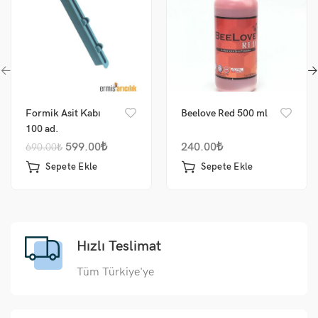
Formik Asit Kabı
Beelove Red 500 ml
100 ad.
599.00
₺
240.00
₺
690.00
₺
Sepete Ekle
Sepete Ekle
Hızlı Teslimat
Tüm Türkiye'ye