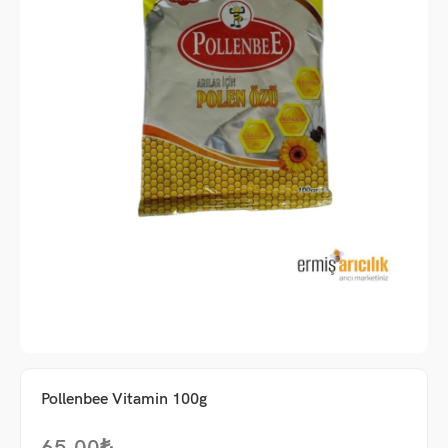
me
Pollenbee Vitamin 100g
um