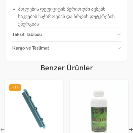
პოლენის დეფიციტის პერიოდში ავსებს
საკვების საჭიროებას და ზრდის ფუტკრების
ენერგიას
Taksit Tablosu
აუმჯობესებს თაფლის წარმოების სეზონურ
მოსავლიანობას
Kargo ve Teslimat
როგორ გამოიყენება?
Benzer Ürünler
Pollenbee Vitamin
გამოიყენება
სიროფთან ან
ფუტკრის საკვებთან (კეიქთან) შერევის გზით
.
-13%
პროდუქტის კარგად მოზელვის შემდეგ იგი
კარს ატანენ ოჯახებში. რეგულარული
გამოყენება განსაკუთრებით ეფექტურია
გაზაფხულზე და იმ პერიოდში, როდესაც
პოლენი მცირე რაოდენობით მოიპოვება.