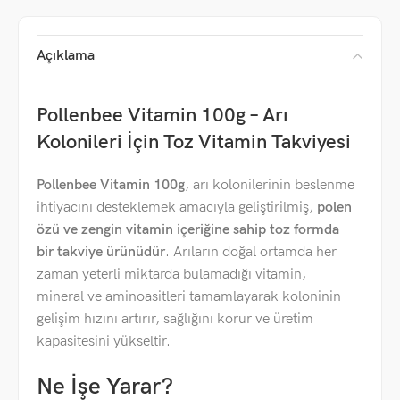
Açıklama
Pollenbee Vitamin 100g – Arı
Kolonileri İçin Toz Vitamin Takviyesi
Pollenbee Vitamin 100g
, arı kolonilerinin beslenme
ihtiyacını desteklemek amacıyla geliştirilmiş,
polen
özü ve zengin vitamin içeriğine sahip toz formda
bir takviye ürünüdür
. Arıların doğal ortamda her
zaman yeterli miktarda bulamadığı vitamin,
mineral ve aminoasitleri tamamlayarak koloninin
gelişim hızını artırır, sağlığını korur ve üretim
kapasitesini yükseltir.
Ne İşe Yarar?