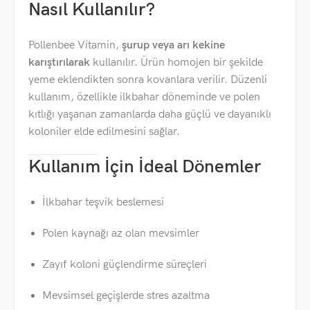
Nasıl Kullanılır?
Pollenbee Vitamin,
şurup veya arı kekine
karıştırılarak
kullanılır. Ürün homojen bir şekilde
yeme eklendikten sonra kovanlara verilir. Düzenli
kullanım, özellikle ilkbahar döneminde ve polen
kıtlığı yaşanan zamanlarda daha güçlü ve dayanıklı
koloniler elde edilmesini sağlar.
Kullanım İçin İdeal Dönemler
İlkbahar teşvik beslemesi
Polen kaynağı az olan mevsimler
Zayıf koloni güçlendirme süreçleri
Mevsimsel geçişlerde stres azaltma