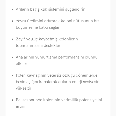
Arıların bağışıklık sistemini güçlendirir
Yavru üretimini artırarak koloni nüfusunun hızlı
büyümesine katkı sağlar
Zayıf ve güç kaybetmiş kolonilerin
toparlanmasını destekler
Ana arının yumurtlama performansını olumlu
etkiler
Polen kaynağının yetersiz olduğu dönemlerde
besin açığını kapatarak arıların enerji seviyesini
yükseltir
Bal sezonunda koloninin verimlilik potansiyelini
artırır