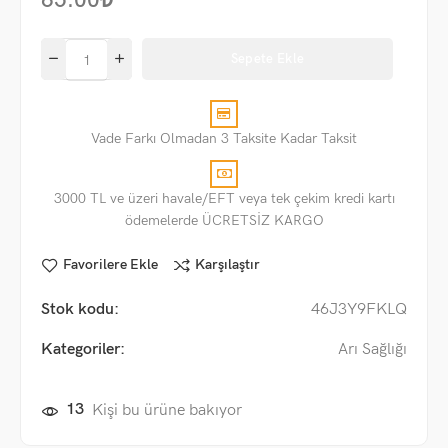
65.00
₺
Sepete Ekle
Vade Farkı Olmadan 3 Taksite Kadar Taksit
3000 TL ve üzeri havale/EFT veya tek çekim kredi kartı
ödemelerde ÜCRETSİZ KARGO
Favorilere Ekle
Karşılaştır
Stok kodu:
46J3Y9FKLQ
Kategoriler:
Arı Sağlığı
13
Kişi bu ürüne bakıyor