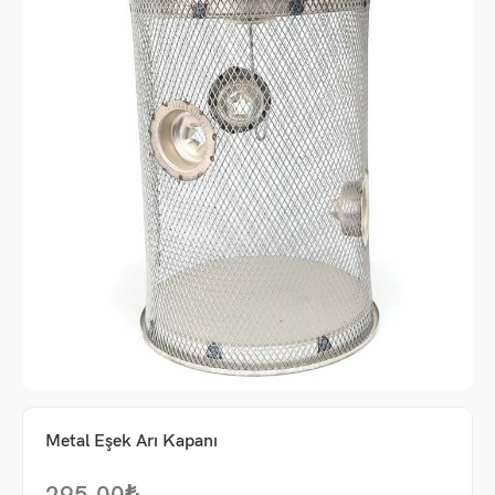
me
Metal Eşek Arı Kapanı
um